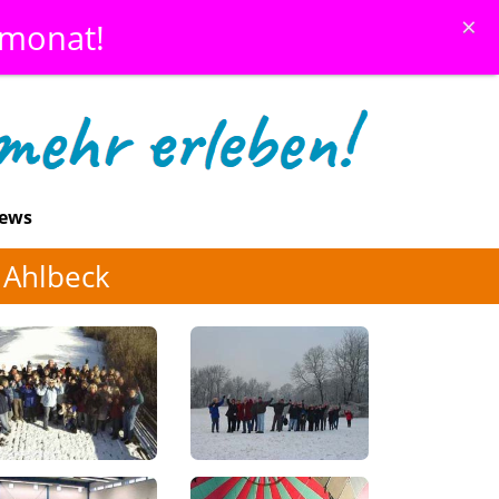
×
emonat!
ews
 Ahlbeck