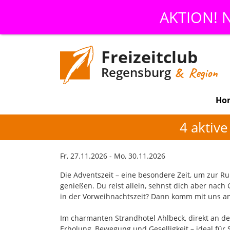
AKTION! N
Freizeitclub
Regensburg
& Region
Ho
4 aktiv
Fr, 27.11.2026 - Mo, 30.11.2026
Die Adventszeit – eine besondere Zeit, um zu
genießen. Du reist allein, sehnst dich aber nac
in der Vorweihnachtszeit? Dann komm mit uns an 
Im charmanten Strandhotel Ahlbeck, direkt an d
Erholung, Bewegung und Geselligkeit – ideal fü